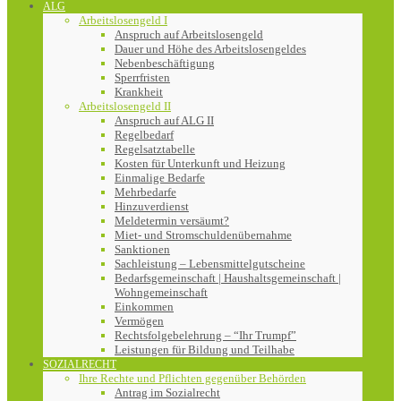
ALG
Arbeitslosengeld I
Anspruch auf Arbeitslosengeld
Dauer und Höhe des Arbeitslosengeldes
Nebenbeschäftigung
Sperrfristen
Krankheit
Arbeitslosengeld II
Anspruch auf ALG II
Regelbedarf
Regelsatztabelle
Kosten für Unterkunft und Heizung
Einmalige Bedarfe
Mehrbedarfe
Hinzuverdienst
Meldetermin versäumt?
Miet- und Stromschuldenübernahme
Sanktionen
Sachleistung – Lebensmittelgutscheine
Bedarfsgemeinschaft | Haushaltsgemeinschaft |
Wohngemeinschaft
Einkommen
Vermögen
Rechtsfolgebelehrung – “Ihr Trumpf”
Leistungen für Bildung und Teilhabe
SOZIALRECHT
Ihre Rechte und Pflichten gegenüber Behörden
Antrag im Sozialrecht