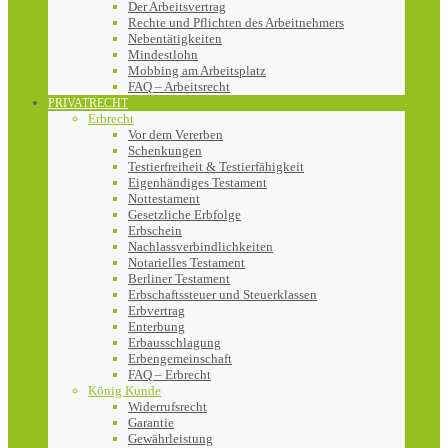
Der Arbeitsvertrag
Rechte und Pflichten des Arbeitnehmers
Nebentätigkeiten
Mindestlohn
Mobbing am Arbeitsplatz
FAQ – Arbeitsrecht
PRIVATRECHT
Erbrecht
Vor dem Vererben
Schenkungen
Testierfreiheit & Testierfähigkeit
Eigenhändiges Testament
Nottestament
Gesetzliche Erbfolge
Erbschein
Nachlassverbindlichkeiten
Notarielles Testament
Berliner Testament
Erbschaftssteuer und Steuerklassen
Erbvertrag
Enterbung
Erbausschlagung
Erbengemeinschaft
FAQ – Erbrecht
König Kunde
Widerrufsrecht
Garantie
Gewährleistung