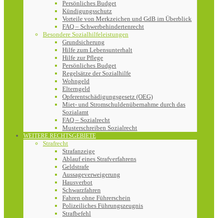
Persönliches Budget
Kündigungsschutz
Vorteile von Merkzeichen und GdB im Überblick
FAQ – Schwerbehindertenrecht
Besondere Sozialhilfeleistungen
Grundsicherung
Hilfe zum Lebensunterhalt
Hilfe zur Pflege
Persönliches Budget
Regelsätze der Sozialhilfe
Wohngeld
Elterngeld
Opferentschädigungsgesetz (OEG)
Miet- und Stromschuldenübernahme durch das
Sozialamt
FAQ – Sozialrecht
Musterschreiben Sozialrecht
WEITERE RECHTSGEBIETE
Strafrecht
Strafanzeige
Ablauf eines Strafverfahrens
Geldstrafe
Aussageverweigerung
Hausverbot
Schwarzfahren
Fahren ohne Führerschein
Polizeiliches Führungszeugnis
Strafbefehl