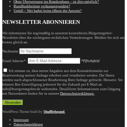
Ohne Überweisung ins Krankenhaus – ist dies möglich?
Rundfunkbeitrag verfassungswidrig?
Unfall – Wer haftet beim öffnen der Autotür?
NEWSLETTER ABONNIEREN
Wir informieren Sie regelmäßig in unserem kostenfreien Bürgerratgeber-
Newsletter über die wichtigsten rechtlichen Veränderungen. Melden Sie sich am
besten gleich an.
Nachname
Email Adresse*:
*Pflichtfeld
Ich stimme zu, dass meine Angaben aus dem Kontaktformular zur
Beantwortung meiner Anfrage erhoben und verarbeitet werden. Die Daten
werden nach abgeschlossener Bearbeitung Ihrer Anfrage gelöscht. Hinweis: Sie
können Ihre Einwilligung jederzeit für die Zukunft per E-Mail an
info@buergerratgeber.de widerrufen. Detaillierte Informationen zum Umgang
mit Nutzerdaten finden Sie in unserer
Datenschutzerklärung.
WordPress Theme built by
Shufflehound
.
Impressum
Datenschutzerklärung