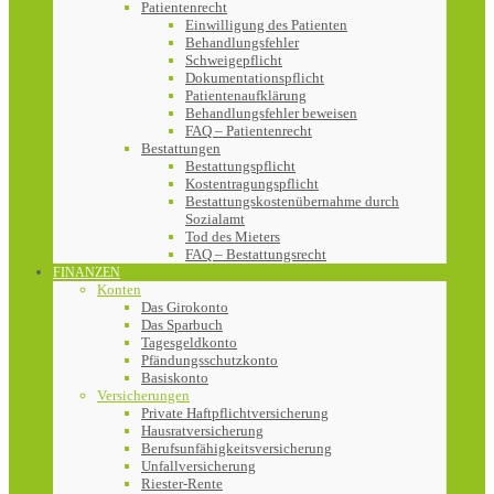
Patientenrecht
Einwilligung des Patienten
Behandlungsfehler
Schweigepflicht
Dokumentationspflicht
Patientenaufklärung
Behandlungsfehler beweisen
FAQ – Patientenrecht
Bestattungen
Bestattungspflicht
Kostentragungspflicht
Bestattungskostenübernahme durch
Sozialamt
Tod des Mieters
FAQ – Bestattungsrecht
FINANZEN
Konten
Das Girokonto
Das Sparbuch
Tagesgeldkonto
Pfändungsschutzkonto
Basiskonto
Versicherungen
Private Haftpflichtversicherung
Hausratversicherung
Berufsunfähigkeitsversicherung
Unfallversicherung
Riester-Rente