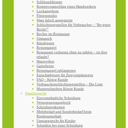
Schlüsseldienste
Kostenvoranschlag eines Handwerkers
Lockangebote
Fitnessstudio
Ware falsch ausgepreist
Schlichtungsstellen für Verbraucher – “Ihr gutes
Recht!”
Rechte im Restaurant
Umtausch
Kündigung
Reisemangel
Restaurant verlassen ohne zu zahlen – ist dies
erlaubt?
Hausverbot
Gutscheine
Reisemangel reklamieren
Entschädigung für Zugverspätungen
FAQ – König Kunde
Verbraucherschlichtungsstellen – Die Liste
Musterschreiben König Kunde
Familienrecht
Einvernehmliche Scheidung
Versorgungsausgleich
Scheidungskosten
Mehrbedarf und Sonderbedarf beim
Kindesunterhalt
Umgangsrecht für Kinder
Schulden bei einer Scheidung