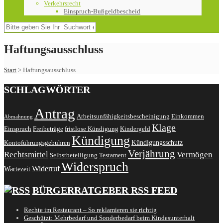
Verkehrsrecht
Einspruch-Bußgeldbescheid
Haftungsausschluss
Start
>
Haftungsausschluss
SCHLAGWÖRTER
Antrag
Arbeitsunfähigkeitsbescheinigung
Einkommen
Abmahnung
Klage
Einspruch
Freibeträge
fristlose Kündigung
Kindergeld
Kündigung
Kündigungsschutz
Kontoführungsgebühren
Verjährung
Rechtsmittel
Vermögen
Selbstbeteiligung
Testament
Widerspruch
Widerruf
Wartezeit
BÜRGERRATGEBER RSS FEED
Rechte im Restaurant – So reklamieren sie richtig
Geschützt: Mehrbedarf und Sonderbedarf beim Kindesunterhalt