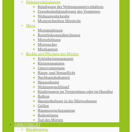
Wohnungskündigung
Kündigung des Wohnraummietverhältnis
Eigenbedarfskündigung des Vermieters
Wohnungsrückgabe
Musterschreiben Mietrecht
Miete
Mietminderung
Betriebskostenabrechnung
Mieterhöhung
Mietwucher
Mietkaution
Rechte und Pflichten des Mieters
Schönheitsreparaturen
Kleinreparaturen
Untervermietung
Räum- und Streupflicht
Nachbarschaftsstreit
Hausordnung
Wohnungsschlüssel
Kinderwagen im Treppenhaus oder im Hausflur
Balkon
Haustierhaltung in der Mietwohnung
Grillen
Räumungsschutzantrag
Ruhestörung
Tod des Mieters
ARBEITSRECHT
Kündigungen