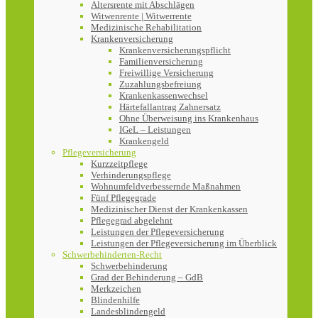
Altersrente mit Abschlägen
Witwenrente | Witwerrente
Medizinische Rehabilitation
Krankenversicherung
Krankenversicherungspflicht
Familienversicherung
Freiwillige Versicherung
Zuzahlungsbefreiung
Krankenkassenwechsel
Härtefallantrag Zahnersatz
Ohne Überweisung ins Krankenhaus
IGeL – Leistungen
Krankengeld
Pflegeversicherung
Kurzzeitpflege
Verhinderungspflege
Wohnumfeldverbessernde Maßnahmen
Fünf Pflegegrade
Medizinischer Dienst der Krankenkassen
Pflegegrad abgelehnt
Leistungen der Pflegeversicherung
Leistungen der Pflegeversicherung im Überblick
Schwerbehinderten-Recht
Schwerbehinderung
Grad der Behinderung – GdB
Merkzeichen
Blindenhilfe
Landesblindengeld