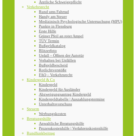
Ärztliche Schweigepflicht
Verkehrsrecht
Rund ums Fahrrad
Handy am Steuer
Medizinisch Psychologische Untersuchung (MPU)
Punkte in Flensburg
Erste Hilfe
Grüner Pfeil an roter Ampel
TÜV Termin
Bußgeldkatalog
Blitzerfoto
Unfall – Öffnen der Autotür
Verhalten bei Unfällen
Bußgeldbescheid
Rotlichtverstöße
FAQ – Verkehrsrecht
Kindergeld & Co
Kindergeld
Kindergeld für Ausländer
Abzweigungsantrag Kindergeld
Kindergeldtabelle | Auszahlungstermine
Unterhaltsvorschuss
Steuern
Werbungskosten
Beratungshilfe
Anwaltliche Beratungshilfe
Prozesskostenhilfe | Verfahrenskostenhilfe
Rundfunkbeitrag