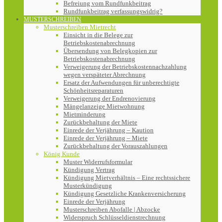
Befreiung vom Rundfunkbeitrag
Rundfunkbeitrag verfassungswidrig?
MUSTERSCHREIBEN
Musterschreiben Mietrecht
Einsicht in die Belege zur
Betriebskostenabrechnung
Übersendung von Belegkopien zur
Betriebskostenabrechnung
Verweigerung der Betriebskostennachzahlung
wegen verspäteter Abrechnung
Ersatz der Aufwendungen für unberechtigte
Schönheitsreparaturen
Verweigerung der Endrenovierung
Mängelanzeige Mietwohnung
Mietminderung
Zurückbehaltung der Miete
Einrede der Verjährung – Kaution
Einrede der Verjährung – Miete
Zurückbehaltung der Vorauszahlungen
König Kunde
Muster Widerrufsformular
Kündigung Vertrag
Kündigung Mietverhältnis – Eine rechtssichere
Musterkündigung
Kündigung Gesetzliche Krankenversicherung
Einrede der Verjährung
Musterschreiben Abofalle | Abzocke
Widerspruch Schlüsseldienstrechnung