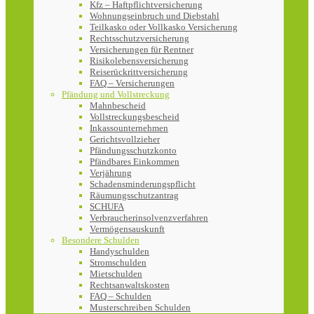
Kfz – Haftpflichtversicherung
Wohnungseinbruch und Diebstahl
Teilkasko oder Vollkasko Versicherung
Rechtsschutzversicherung
Versicherungen für Rentner
Risikolebensversicherung
Reiserückrittversicherung
FAQ – Versicherungen
Pfändung und Vollstreckung
Mahnbescheid
Vollstreckungsbescheid
Inkassounternehmen
Gerichtsvollzieher
Pfändungsschutzkonto
Pfändbares Einkommen
Verjährung
Schadensminderungspflicht
Räumungsschutzantrag
SCHUFA
Verbraucherinsolvenzverfahren
Vermögensauskunft
Besondere Schulden
Handyschulden
Stromschulden
Mietschulden
Rechtsanwaltskosten
FAQ – Schulden
Musterschreiben Schulden