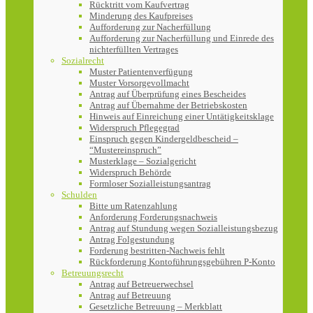
Rücktritt vom Kaufvertrag
Minderung des Kaufpreises
Aufforderung zur Nacherfüllung
Aufforderung zur Nacherfüllung und Einrede des
nichterfüllten Vertrages
Sozialrecht
Muster Patientenverfügung
Muster Vorsorgevollmacht
Antrag auf Überprüfung eines Bescheides
Antrag auf Übernahme der Betriebskosten
Hinweis auf Einreichung einer Untätigkeitsklage
Widerspruch Pflegegrad
Einspruch gegen Kindergeldbescheid –
“Mustereinspruch”
Musterklage – Sozialgericht
Widerspruch Behörde
Formloser Sozialleistungsantrag
Schulden
Bitte um Ratenzahlung
Anforderung Forderungsnachweis
Antrag auf Stundung wegen Sozialleistungsbezug
Antrag Folgestundung
Forderung bestritten-Nachweis fehlt
Rückforderung Kontoführungsgebühren P-Konto
Betreuungsrecht
Antrag auf Betreuerwechsel
Antrag auf Betreuung
Gesetzliche Betreuung – Merkblatt