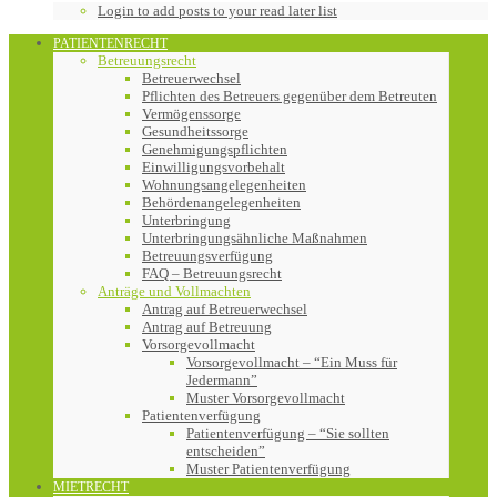
Login to add posts to your read later list
PATIENTENRECHT
Betreuungsrecht
Betreuerwechsel
Pflichten des Betreuers gegenüber dem Betreuten
Vermögenssorge
Gesundheitssorge
Genehmigungspflichten
Einwilligungsvorbehalt
Wohnungsangelegenheiten
Behördenangelegenheiten
Unterbringung
Unterbringungsähnliche Maßnahmen
Betreuungsverfügung
FAQ – Betreuungsrecht
Anträge und Vollmachten
Antrag auf Betreuerwechsel
Antrag auf Betreuung
Vorsorgevollmacht
Vorsorgevollmacht – “Ein Muss für
Jedermann”
Muster Vorsorgevollmacht
Patientenverfügung
Patientenverfügung – “Sie sollten
entscheiden”
Muster Patientenverfügung
MIETRECHT