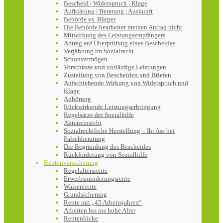
Bescheid | Widerspruch | Klage
Aufklärung | Beratung | Auskunft
Behörde vs. Bürger
Die Behörde bearbeitet meinen Antrag nicht
Mitwirkung des Leistungsempfängers
Antrag auf Überprüfung eines Bescheides
Verjährung im Sozialrecht
Schonvermögen
Vorschüsse und vorläufige Leistungen
Zustellung von Bescheiden und Briefen
Aufschiebende Wirkung von Widerspruch und
Klage
Anhörung
Rückwirkende Leistungserbringung
Regelsätze der Sozialhilfe
Akteneinsicht
Sozialrechtliche Herstellung – Ihr Ass bei
Falschberatung
Die Begründung des Bescheides
Rückforderung von Sozialhilfe
Rentenversicherung
Regelaltersrente
Erwerbsminderungsrente
Waisenrente
Grundsicherung
Rente mit „45 Arbeitsjahren“
Arbeiten bis ins hohe Alter
Rentenlücke