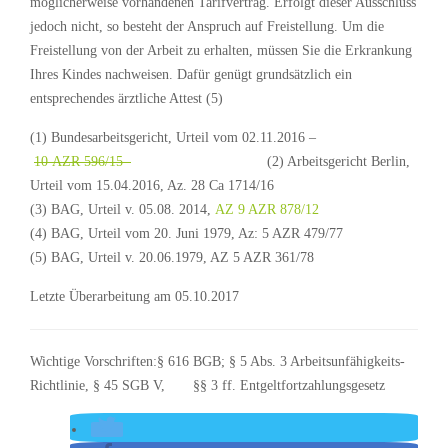
möglicherweise vorhandenen Tarifvertrag. Erfolgt dieser Ausschluss
jedoch nicht, so besteht der Anspruch auf Freistellung. Um die
Freistellung von der Arbeit zu erhalten, müssen Sie die Erkrankung
Ihres Kindes nachweisen. Dafür genügt grundsätzlich ein
entsprechendes ärztliche Attest (5)
(1) Bundesarbeitsgericht, Urteil vom 02.11.2016 –
10 AZR 596/15
(2)
Arbeitsgericht Berlin,
Urteil vom 15.04.2016, Az. 28 Ca 1714/16
(3) BAG, Urteil v. 05.08. 2014,
AZ 9 AZR 878/12
(4) BAG, Urteil vom 20. Juni 1979, Az: 5 AZR 479/77
(5) BAG, Urteil v. 20.06.1979, AZ 5 AZR 361/78
Letzte Überarbeitung am 05.10.2017
Wichtige Vorschriften:§ 616 BGB; § 5 Abs. 3 Arbeitsunfähigkeits-
Richtlinie, § 45 SGB V, §§ 3 ff. Entgeltfortzahlungsgesetz