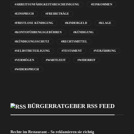
#ARBEITSUNFÄHIGKEITSBESCHEINIGUNG
#EINKOMMEN
#EINSPRUCH
#FREIBETRÄGE
#FRISTLOSE KÜNDIGUNG
#KINDERGELD
#KLAGE
#KONTOFÜHRUNGSGEBÜHREN
#KÜNDIGUNG
#KÜNDIGUNGSSCHUTZ
#RECHTSMITTEL
#SELBSTBETEILIGUNG
#TESTAMENT
#VERJÄHRUNG
#VERMÖGEN
#WARTEZEIT
#WIDERRUF
#WIDERSPRUCH
BÜRGERRATGEBER RSS FEED
Rechte im Restaurant – So reklamieren sie richtig