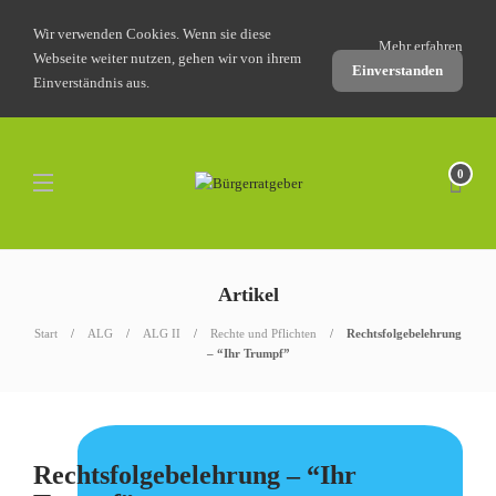
Wir verwenden Cookies. Wenn sie diese
Mehr erfahren
Webseite weiter nutzen, gehen wir von ihrem
Einverstanden
Einverständnis aus.
0
Artikel
Start
ALG
ALG II
Rechte und Pflichten
Rechtsfolgebelehrung
– “Ihr Trumpf”
ALG II
Rechtsfolgebelehrung – “Ihr