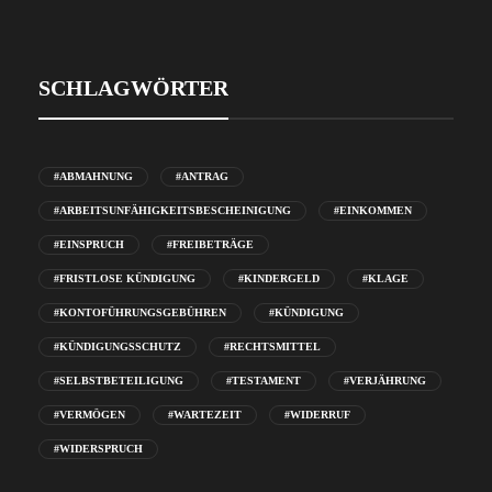
SCHLAGWÖRTER
#ABMAHNUNG
#ANTRAG
#ARBEITSUNFÄHIGKEITSBESCHEINIGUNG
#EINKOMMEN
#EINSPRUCH
#FREIBETRÄGE
#FRISTLOSE KÜNDIGUNG
#KINDERGELD
#KLAGE
#KONTOFÜHRUNGSGEBÜHREN
#KÜNDIGUNG
#KÜNDIGUNGSSCHUTZ
#RECHTSMITTEL
#SELBSTBETEILIGUNG
#TESTAMENT
#VERJÄHRUNG
#VERMÖGEN
#WARTEZEIT
#WIDERRUF
#WIDERSPRUCH