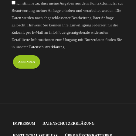
Ich stimme zu, dass meine Angaben aus dem Kontaktformular zur
Beantwortung meiner Anfrage erhoben und verarbeitet werden. Die
Daten werden nach abgeschlossener Bearbeitung Ihrer Anfrage
gelöscht. Hinweis: Sie können Ihre Einwilligung jederzeit für die
Zukunft per E-Mail an info@buergerratgeber.de widerrufen.
Detaillierte Informationen zum Umgang mit Nutzerdaten finden Sie
in unserer
Datenschutzerklärung.
IMPRESSUM
DATENSCHUTZERKLÄRUNG
HAFTUNGSAUSSCHLUSS
ÜBER BÜRGERRATGEBER