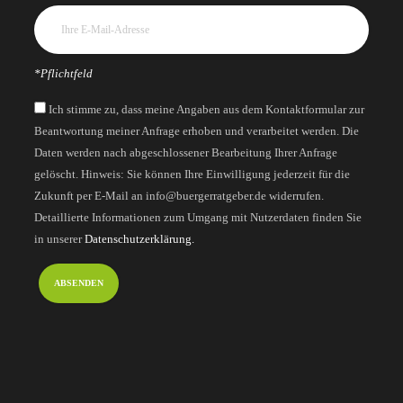
*Pflichtfeld
Ich stimme zu, dass meine Angaben aus dem Kontaktformular zur
Beantwortung meiner Anfrage erhoben und verarbeitet werden. Die
Daten werden nach abgeschlossener Bearbeitung Ihrer Anfrage
gelöscht. Hinweis: Sie können Ihre Einwilligung jederzeit für die
Zukunft per E-Mail an info@buergerratgeber.de widerrufen.
Detaillierte Informationen zum Umgang mit Nutzerdaten finden Sie
in unserer
Datenschutzerklärung.