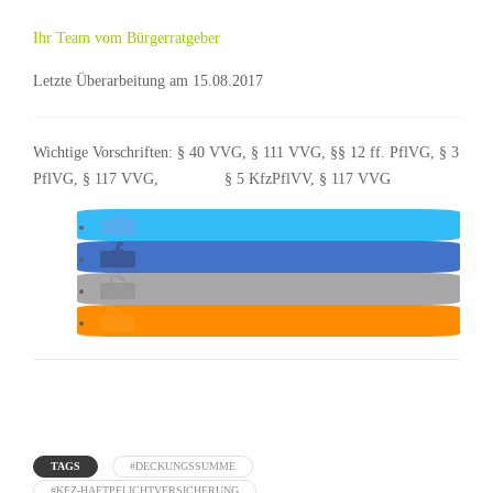
Ihr Team vom Bürgerratgeber
Letzte Überarbeitung am 15.08.2017
Wichtige Vorschriften: § 40 VVG, § 111 VVG, §§ 12 ff. PflVG, § 3
PflVG, § 117 VVG, § 5 KfzPflVV, § 117 VVG
TAGS
#DECKUNGSSUMME
#KFZ-HAFTPFLICHTVERSICHERUNG