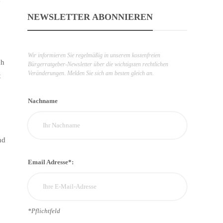
e
NEWSLETTER ABONNIEREN
Wir informieren Sie regelmäßig in unserem kostenfreien
ch
Bürgerratgeber-Newsletter über die wichtigsten rechtlichen
Veränderungen. Melden Sie sich am besten gleich an.
t
Nachname
nd
Email Adresse*:
*Pflichtfeld