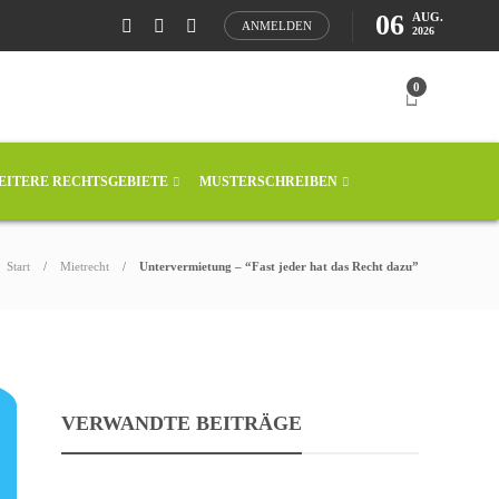
06
AUG.
ANMELDEN
2026
0
EITERE RECHTSGEBIETE
MUSTERSCHREIBEN
Start
Mietrecht
Untervermietung – “Fast jeder hat das Recht dazu”
VERWANDTE BEITRÄGE