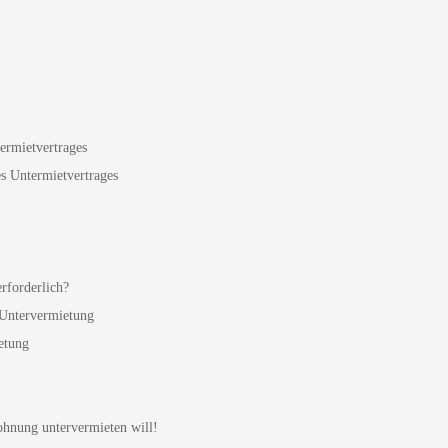
ermietvertrages
s Untermietvertrages
erforderlich?
r Untervermietung
etung
ohnung untervermieten will!