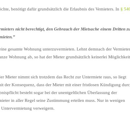
te, benötigt dafür grundsätzlich die Erlaubnis des Vemieters. In
§ 54
ermieters
nicht
berechtigt, den Gebrauch der Mietsache einem Dritten z
rmieten.”
 seine gesamte Wohnung unterzuvermieten. Lehnt demnach der Vermiete
nze Wohnung ab, so hat der Mieter grundsätzlich keinerlei Möglichkei
der Mieter nimmt sich trotzdem das Recht zur Untermiete raus, so liegt
it der Konsequenz, dass der Mieter mit einer fristlosen Kündigung dur
nispflicht besteht sogar bei der unentgeltlichen Überlassung der
ieter in aller Regel seine Zustimmung erteilen muss. Nur in wenigen
 Untervermietung verweigern.