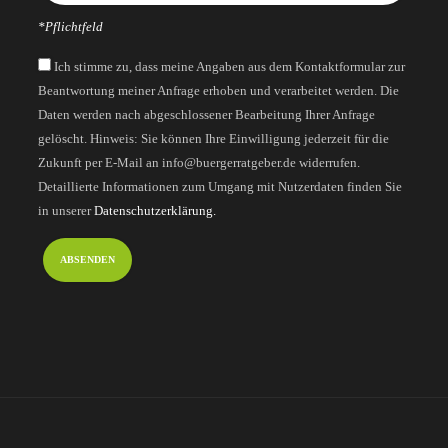
*Pflichtfeld
Ich stimme zu, dass meine Angaben aus dem Kontaktformular zur
Beantwortung meiner Anfrage erhoben und verarbeitet werden. Die
Daten werden nach abgeschlossener Bearbeitung Ihrer Anfrage
gelöscht. Hinweis: Sie können Ihre Einwilligung jederzeit für die
Zukunft per E-Mail an info@buergerratgeber.de widerrufen.
Detaillierte Informationen zum Umgang mit Nutzerdaten finden Sie
in unserer
Datenschutzerklärung.