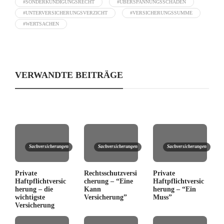
#SONDERKÜNDIGUNGSRECHT
#ÜBERSPANNUNGSSCHÄDEN
#UNTERVERSICHERUNGSVERZICHT
#VERSICHERUNGSSUMME
#WERTSACHEN
VERWANDTE BEITRÄGE
Sachversicherungen
Sachversicherungen
Sachversicherungen
Private
Rechtsschutzversi
Private
Haftpflichtversic
cherung – “Eine
Haftpflichtversic
herung – die
Kann
herung – “Ein
wichtigste
Versicherung”
Muss”
Versicherung