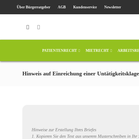
Über Bürgerratgeber
AGB
Kundenservice
Newsletter
PATIENTENRECHT
MIETRECHT
ARBEITSR
Hinweis auf Einreichung einer Untätigkeitsklage
Musterschreiben | fotolia.com
Hinweise zur Erstellung Ihres Briefes
1. Kopieren Sie den Text aus unserem Musterschreiben in I