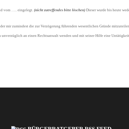
id vom ….. eingelegt.
(nicht zutreffendes bitte löschen)
Dieser wurde bis heute wed
 oder mir zumindest die zur Verzögerung führenden wesentlichen Gründe mitzuteilen
 unverzüglich an einen Rechtsanwalt wenden und mit seiner Hilfe eine Untätigkeit
BÜRGERRATGEBER RSS FEED