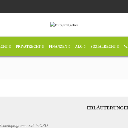
ECHT
PRIVATRECHT
FINANZEN
ALG
SOZIALRECHT
W
ERLÄUTERUNGEN 
hr Schreibprogramm z.B. WORD