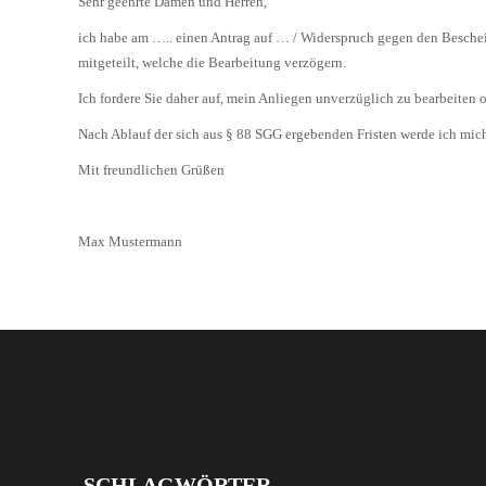
Sehr geehrte Damen und Herren,
ich habe am ….. einen Antrag auf … / Widerspruch gegen den Besche
mitgeteilt, welche die Bearbeitung verzögern.
Ich fordere Sie daher auf, mein Anliegen unverzüglich zu bearbeiten
Nach Ablauf der sich aus § 88 SGG ergebenden Fristen werde ich mich
Mit freundlichen Grüßen
Max Mustermann
SCHLAGWÖRTER