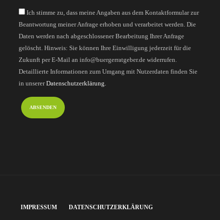
Ich stimme zu, dass meine Angaben aus dem Kontaktformular zur
Beantwortung meiner Anfrage erhoben und verarbeitet werden. Die
Daten werden nach abgeschlossener Bearbeitung Ihrer Anfrage
gelöscht. Hinweis: Sie können Ihre Einwilligung jederzeit für die
Zukunft per E-Mail an info@buergerratgeber.de widerrufen.
Detaillierte Informationen zum Umgang mit Nutzerdaten finden Sie
in unserer
Datenschutzerklärung.
IMPRESSUM
DATENSCHUTZERKLÄRUNG