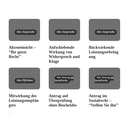
Ihre Ansprüche
Ihre Ansprüche
Ihre Ansprüche
Akteneinsicht –
Aufschiebende
Rückwirkende
“Ihr gutes
Wirkung von
Leistungserbring
Recht”
Widerspruch und
ung
Klage
Der Antrag im
Der Antrag im
Ihre Pflichten
Sozialrecht
Sozialrecht
Mitwirkung des
Antrag auf
Antrag im
Leistungsempfän
Überprüfung
Sozialrecht –
gers
eines Bescheides
“Stellen Sie ihn”