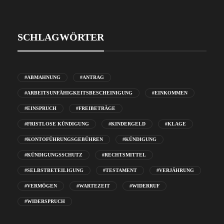
SCHLAGWÖRTER
#ABMAHNUNG
#ANTRAG
#ARBEITSUNFÄHIGKEITSBESCHEINIGUNG
#EINKOMMEN
#EINSPRUCH
#FREIBETRÄGE
#FRISTLOSE KÜNDIGUNG
#KINDERGELD
#KLAGE
#KONTOFÜHRUNGSGEBÜHREN
#KÜNDIGUNG
#KÜNDIGUNGSSCHUTZ
#RECHTSMITTEL
#SELBSTBETEILIGUNG
#TESTAMENT
#VERJÄHRUNG
#VERMÖGEN
#WARTEZEIT
#WIDERRUF
#WIDERSPRUCH