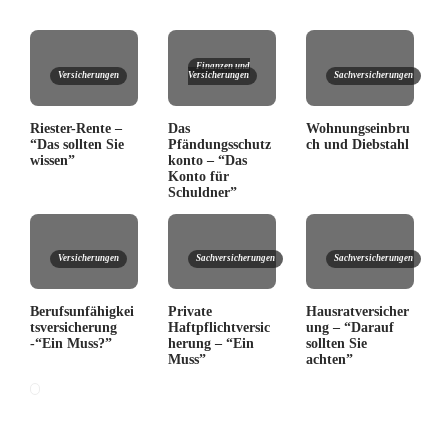
Finanzen und
Versicherungen
Versicherungen
Sachversicherungen
Riester-Rente –
Das
Wohnungseinbru
“Das sollten Sie
Pfändungsschutz
ch und Diebstahl
wissen”
konto – “Das
Konto für
Schuldner”
Versicherungen
Sachversicherungen
Sachversicherungen
Berufsunfähigkei
Private
Hausratversicher
tsversicherung
Haftpflichtversic
ung – “Darauf
-“Ein Muss?”
herung – “Ein
sollten Sie
Muss”
achten”