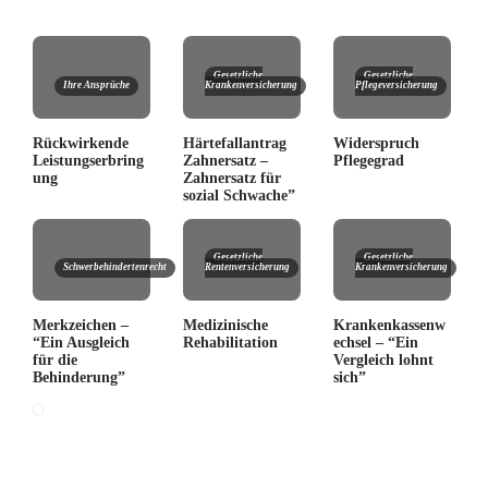
Gesetzliche
Gesetzliche
Ihre Ansprüche
Krankenversicherung
Pflegeversicherung
Rückwirkende
Härtefallantrag
Widerspruch
Leistungserbring
Zahnersatz –
Pflegegrad
ung
Zahnersatz für
sozial Schwache”
Gesetzliche
Gesetzliche
Schwerbehindertenrecht
Rentenversicherung
Krankenversicherung
Merkzeichen –
Medizinische
Krankenkassenw
“Ein Ausgleich
Rehabilitation
echsel – “Ein
für die
Vergleich lohnt
Behinderung”
sich”