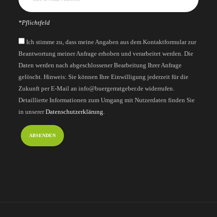
*Pflichtfeld
Ich stimme zu, dass meine Angaben aus dem Kontaktformular zur
Beantwortung meiner Anfrage erhoben und verarbeitet werden. Die
Daten werden nach abgeschlossener Bearbeitung Ihrer Anfrage
gelöscht. Hinweis: Sie können Ihre Einwilligung jederzeit für die
Zukunft per E-Mail an info@buergerratgeber.de widerrufen.
Detaillierte Informationen zum Umgang mit Nutzerdaten finden Sie
in unserer
Datenschutzerklärung.