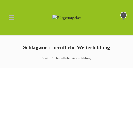
0
Schlagwort: berufliche Weiterbildung
Start
berufliche Weiterbildung
ALG I
Anspruch auf Arbeitslosengeld
– “Soviel bekommen Sie”
Arbeitslosengeld ist eine Leistung der sozialen Absicherung um die
finanziellen Folgen eines Arbeitsplatzverlustes aufzufangen. Es
stellt eine Versicherungsleistung dar, die aus den Beiträgen der
sozialversicherungspflichtig Beschäftigten sowie deren Arbeitgeber