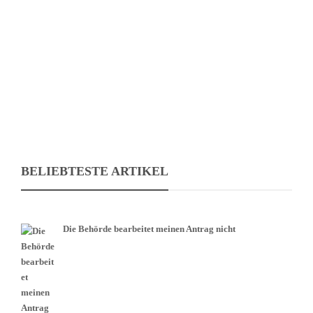
finanziert wird. Nach Ablauf der jeweiligen
Versicherungszeiträume erwerben der Beschäftigte einen
Rechtsanspruch auf die Leistung. Dafür…
BELIEBTESTE ARTIKEL
Die Behörde bearbeitet meinen Antrag nicht