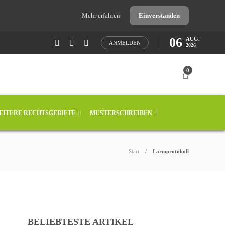
Mehr erfahren
Einverstanden
06
AUG.
ANMELDEN
2026
0
EITERE RECHTSGEBIETE
MUSTERSCHREIBEN
Start
Lärmprotokoll
BELIEBTESTE ARTIKEL