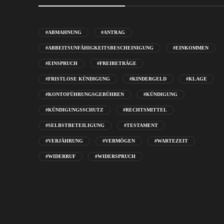
#ABMAHNUNG
#ANTRAG
#ARBEITSUNFÄHIGKEITSBESCHEINIGUNG
#EINKOMMEN
#EINSPRUCH
#FREIBETRÄGE
#FRISTLOSE KÜNDIGUNG
#KINDERGELD
#KLAGE
#KONTOFÜHRUNGSGEBÜHREN
#KÜNDIGUNG
#KÜNDIGUNGSSCHUTZ
#RECHTSMITTEL
#SELBSTBETEILIGUNG
#TESTAMENT
#VERJÄHRUNG
#VERMÖGEN
#WARTEZEIT
#WIDERRUF
#WIDERSPRUCH