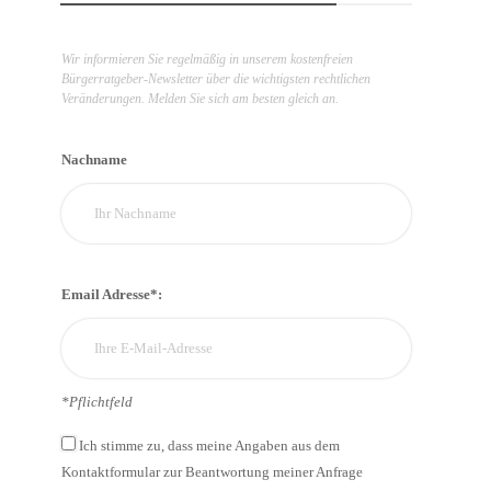
Wir informieren Sie regelmäßig in unserem kostenfreien
Bürgerratgeber-Newsletter über die wichtigsten rechtlichen
Veränderungen. Melden Sie sich am besten gleich an.
Nachname
Email Adresse*:
*Pflichtfeld
Ich stimme zu, dass meine Angaben aus dem
Kontaktformular zur Beantwortung meiner Anfrage