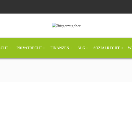
ECHT
PRIVATRECHT
FINANZEN
ALG
SOZIALRECHT
W
Miet- und
Stromschuldenübernahme
durch das Jobcenter