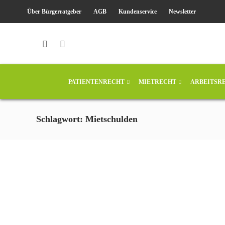
Über Bürgerratgeber
AGB
Kundenservice
Newsletter
PATIENTENRECHT
MIETRECHT
ARBEITSR
Schlagwort: Mietschulden
ALG II
Anspruch auf ALG II – “Hilfe
für Erwerbsfähige”