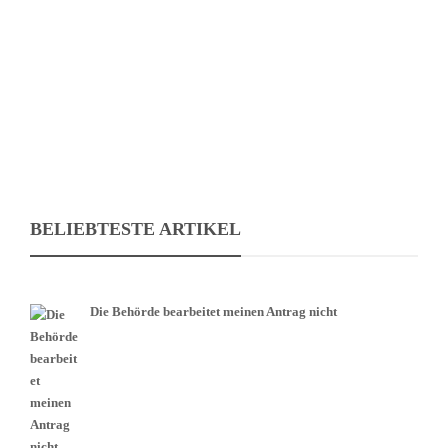
jedoch wirksam ein Testament errichten können müssen, müssen
Sie zum einen testierfähig, zum anderen aber…
BELIEBTESTE ARTIKEL
Die Behörde bearbeitet meinen Antrag nicht