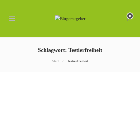
0
Schlagwort: Testierfreiheit
Start
Testierfreiheit
Erbrecht
Testierfreiheit &
Testierfähigkeit – “Darauf
müssen Sie achten”
Wenn Sie die gesetzliche Erbfolge umgehen wollen, so werden die
meisten Leute dies mit einem Testament tun wollen. Dies stellt die
einfachste Variante dar für den Todesfall vorzusorgen. Damit Sie