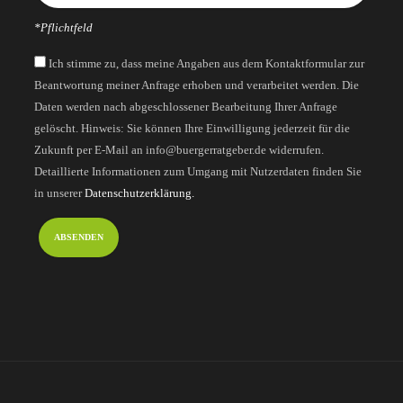
*Pflichtfeld
Ich stimme zu, dass meine Angaben aus dem Kontaktformular zur
Beantwortung meiner Anfrage erhoben und verarbeitet werden. Die
Daten werden nach abgeschlossener Bearbeitung Ihrer Anfrage
gelöscht. Hinweis: Sie können Ihre Einwilligung jederzeit für die
Zukunft per E-Mail an info@buergerratgeber.de widerrufen.
Detaillierte Informationen zum Umgang mit Nutzerdaten finden Sie
in unserer
Datenschutzerklärung.