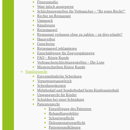
Fitnessstudio
Ware falsch ausgepreist
Schlichtungsstellen für Verbraucher – “Ihr gutes Recht!”
Rechte im Restaurant
Umtausch
Kündigung
Reisemangel
Restaurant verlassen ohne zu zahlen – ist dies erlaubt?
Hausverbot
Gutscheine
Reisemangel reklamieren
Entschädigung für Zugverspätungen
FAQ – König Kunde
Verbraucherschlichtungsstellen – Die Liste
Musterschreiben König Kunde
Familienrecht
Einvernehmliche Scheidung
Versorgungsausgleich
Scheidungskosten
Mehrbedarf und Sonderbedarf beim Kindesunterhalt
Umgangsrecht für Kinder
Schulden bei einer Scheidung
Patientenrecht
Einwilligung des Patienten
Behandlungsfehler
Schweigepflicht
Dokumentationspflicht
Patientenaufklärung