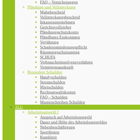
FAQ – Versicherungen
Pfändung und Vollstreckung
Mahnbescheid
Vollstreckungsbescheid
Inkassounternehmen
Gerichtsvollzieher
Pfändungsschutzkonto
Pfändbares Einkommen
Verjährung
Schadensminderungspflicht
Räumungsschutzantrag
SCHUFA
Verbraucherinsolvenzverfahren
Vermögensauskunft
Besondere Schulden
Handyschulden
Stromschulden
Mietschulden
Rechtsanwaltskosten
FAQ – Schulden
Musterschreiben Schulden
ALG
Arbeitslosengeld I
Anspruch auf Arbeitslosengeld
Dauer und Höhe des Arbeitslosengeldes
Nebenbeschäftigung
Sperrfristen
Krankheit