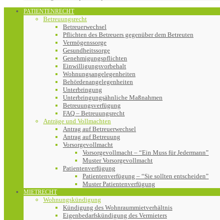
PATIENTENRECHT
Betreuungsrecht
Betreuerwechsel
Pflichten des Betreuers gegenüber dem Betreuten
Vermögenssorge
Gesundheitssorge
Genehmigungspflichten
Einwilligungsvorbehalt
Wohnungsangelegenheiten
Behördenangelegenheiten
Unterbringung
Unterbringungsähnliche Maßnahmen
Betreuungsverfügung
FAQ – Betreuungsrecht
Anträge und Vollmachten
Antrag auf Betreuerwechsel
Antrag auf Betreuung
Vorsorgevollmacht
Vorsorgevollmacht – “Ein Muss für Jedermann”
Muster Vorsorgevollmacht
Patientenverfügung
Patientenverfügung – “Sie sollten entscheiden”
Muster Patientenverfügung
MIETRECHT
Wohnungskündigung
Kündigung des Wohnraummietverhältnis
Eigenbedarfskündigung des Vermieters