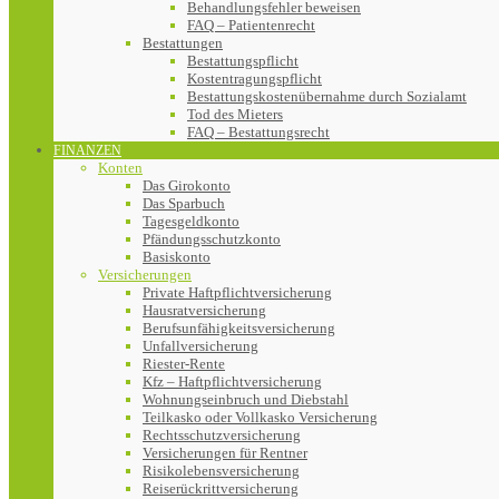
Behandlungsfehler beweisen
FAQ – Patientenrecht
Bestattungen
Bestattungspflicht
Kostentragungspflicht
Bestattungskostenübernahme durch Sozialamt
Tod des Mieters
FAQ – Bestattungsrecht
FINANZEN
Konten
Das Girokonto
Das Sparbuch
Tagesgeldkonto
Pfändungsschutzkonto
Basiskonto
Versicherungen
Private Haftpflichtversicherung
Hausratversicherung
Berufsunfähigkeitsversicherung
Unfallversicherung
Riester-Rente
Kfz – Haftpflichtversicherung
Wohnungseinbruch und Diebstahl
Teilkasko oder Vollkasko Versicherung
Rechtsschutzversicherung
Versicherungen für Rentner
Risikolebensversicherung
Reiserückrittversicherung