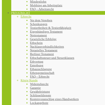
Mindestlohn
Mobbing am Arbeitsplatz
FAQ – Arbeitsrecht
PRIVATRECHT
Erbrecht
Vor dem Vererben
Schenkungen
Testierfreiheit & Testierfähigkeit
Eigenhändiges Testament
Nottestament
Gesetzliche Erbfolge
Erbschein
Nachlassverbindlichkeiten
Notarielles Testament
Berliner Testament
Erbschaftssteuer und Steuerklassen
Erbvertrag
Enterbung
Erbausschlagung
Erbengemeinschaft
FAQ – Erbrecht
König Kunde
Widerrufsrecht
Garantie
Gewährleistung
Schlüsseldienste
Kostenvoranschlag eines Handwerkers
Lockangebote