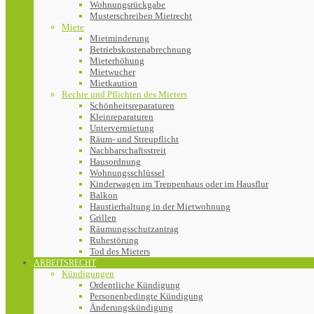
Wohnungsrückgabe
Musterschreiben Mietrecht
Miete
Mietminderung
Betriebskostenabrechnung
Mieterhöhung
Mietwucher
Mietkaution
Rechte und Pflichten des Mieters
Schönheitsreparaturen
Kleinreparaturen
Untervermietung
Räum- und Streupflicht
Nachbarschaftsstreit
Hausordnung
Wohnungsschlüssel
Kinderwagen im Treppenhaus oder im Hausflur
Balkon
Haustierhaltung in der Mietwohnung
Grillen
Räumungsschutzantrag
Ruhestörung
Tod des Mieters
ARBEITSRECHT
Kündigungen
Ordentliche Kündigung
Personenbedingte Kündigung
Änderungskündigung