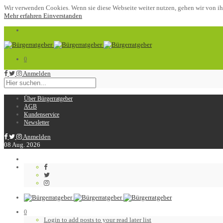
Wir verwenden Cookies. Wenn sie diese Webseite weiter nutzen, gehen wir von ih
Mehr erfahren
Einverstanden
0
Anmelden
Über Bürgerratgeber
AGB
Kundenservice
Newsletter
Anmelden
08
Aug.
2026
0
Login to add posts to your read later list