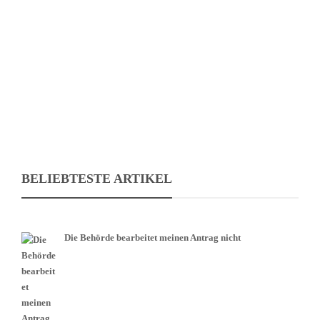
ein Verbraucherinsolvenzverfahren Gedanken machen. Mit diesem
haben Verbraucher die Möglichkeit Ihre finanziellen Dinge zu
regeln…
BELIEBTESTE ARTIKEL
Die Behörde bearbeitet meinen Antrag nicht