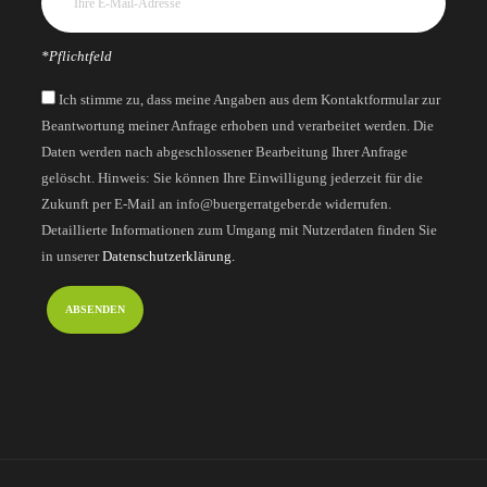
*Pflichtfeld
Ich stimme zu, dass meine Angaben aus dem Kontaktformular zur
Beantwortung meiner Anfrage erhoben und verarbeitet werden. Die
Daten werden nach abgeschlossener Bearbeitung Ihrer Anfrage
gelöscht. Hinweis: Sie können Ihre Einwilligung jederzeit für die
Zukunft per E-Mail an info@buergerratgeber.de widerrufen.
Detaillierte Informationen zum Umgang mit Nutzerdaten finden Sie
in unserer
Datenschutzerklärung.