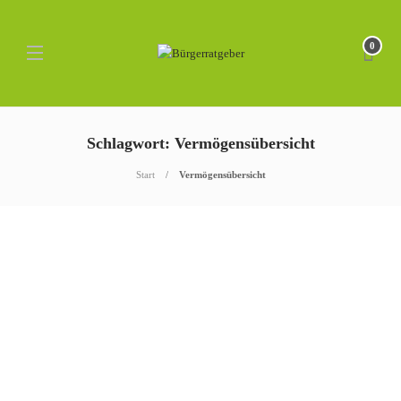
0
Schlagwort: Vermögensübersicht
Start
Vermögensübersicht
Schulden
Verbraucherinsolvenzverfahre
n – “So werden Sie Ihre
Schulden los”
Können Sie Ihre Rechnungen nicht mehr bezahlen? Bekommen Sie
ständig gelbe Briefe vom Gericht nach Hause? Steht bei Ihnen der
Gerichtsvollzieher vor der Tür? Dann sollten Sie sich einmal über